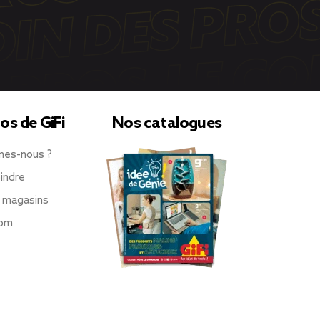
os de GiFi
Nos catalogues
mes-nous ?
indre
 magasins
oom