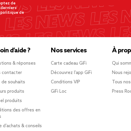
eptez de
 derniers
 politique de
oin d’aide ?
Nos services
À prop
tions & réponses
Carte cadeau GiFi
Qui som
 contacter
Découvrez l’app GiFi
Nous rejo
e de souhaits
Conditions VIP
Tous nos
urs produits
GiFi Loc
Press R
el produits
itions des offres en
s
e d’achats & conseils