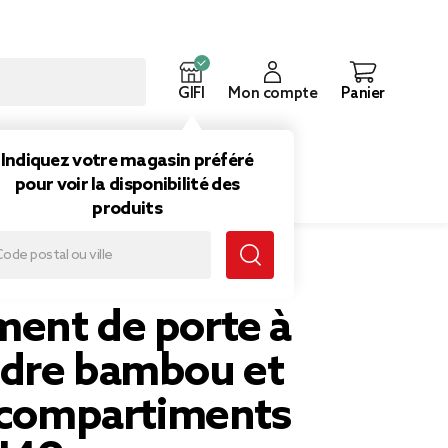
GIFI
Mon compte
Panier
ouveautés
Inspirations
Indiquez votre magasin préféré
pour voir la disponibilité des
produits
mbou et tissu 2 compartiments 25x9xH49cm
ent de porte à
dre bambou et
2 compartiments