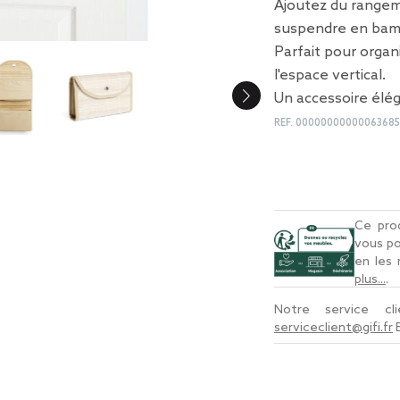
Ajoutez du rangem
suspendre en bamb
Parfait pour organ
l'espace vertical.
Un accessoire élég
REF.
0000000000006368
Ce prod
vous po
en les
plus...
.
Notre service c
serviceclient@gifi.fr