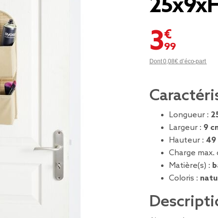
25x9x
3,99 €
Dont 0,08€ d’éco-part
Caractéri
Longueur :
2
Largeur :
9 c
Hauteur :
49
Charge max. 
Matière(s) :
b
Coloris :
natu
Descripti