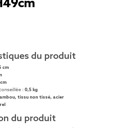
H49cm
stiques du produit
5 cm
m
 cm
conseillée :
0,5 kg
ambou, tissu non tissé, acier
rel
on du produit