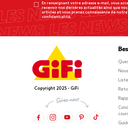
En renseignant votre adresse e-mail, vous acc
recevoir nos dernères actualités ainsi que nos
articles et vous prenez connaissance de notre
confidentialité.
Bes
Ques
Nous
List
Copyright 2025 - GiFi
Reto
Rapp
Cond
cour
Guid