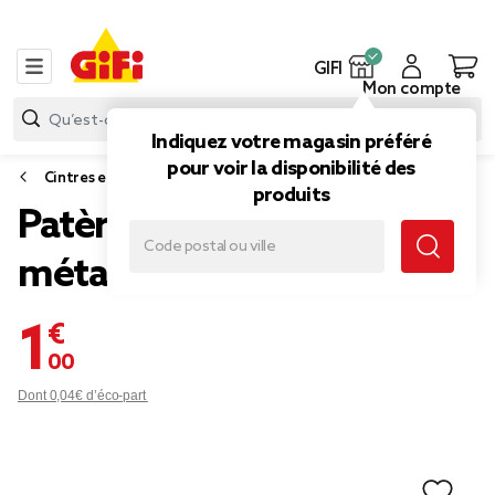
GIFI
Mon compte
Indiquez votre magasin préféré
pour voir la disponibilité des
Cintres et accessoires dressing
produits
Patère murale 3 crochets
métal blanc
1,00 €
Dont 0,04€ d’éco-part