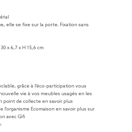
étal
e, elle se fixe sur la porte. Fixation sans
 30 x 6,7 x H 15,6 cm
clable, grâce à l'éco-participation vous
nouvelle vie à vos meubles usagés en les
n point de collecte
en savoir plus
 de l'organisme Ecomaison
en savoir plus sur
on avec Gifi
6