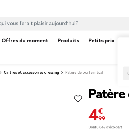
Offres du moment
Produits
Petits prix
N
Cintres et accessoires dressing
Patère de porte métal
Patère 
4,99 €
Dont 0,04€ d’éco-part