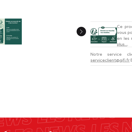
Ce prod
vous po
en les
plus...
.
Notre service c
serviceclient@gifi.fr