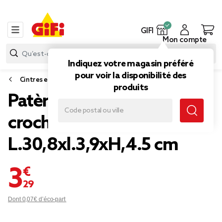
GIFI
Mon compte
Indiquez votre magasin préféré
pour voir la disponibilité des
Cintres et accessoires dressing
produits
Patère à fixer bois 5
crochets
L.30,8xl.3,9xH,4.5 cm
3,29 €
Dont 0,07€ d’éco-part