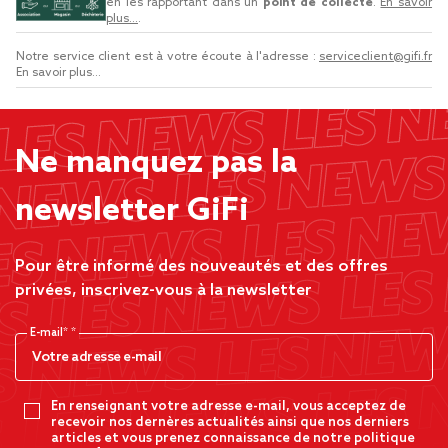
en les rapportant dans un
point de collecte
.
En savoir
plus...
.
Notre service client est à votre écoute à l'adresse :
serviceclient@gifi.fr
En savoir plus...
Ne manquez pas la
newsletter GiFi
Pour être informé des nouveautés et des offres
privées, inscrivez-vous à la newsletter
E-mail*
En renseignant votre adresse e-mail, vous acceptez de
recevoir nos dernères actualités ainsi que nos derniers
articles et vous prenez connaissance de notre politique