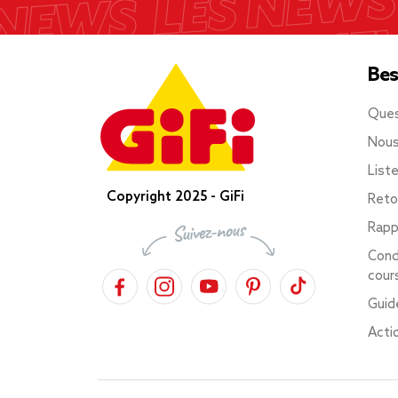
Bes
Ques
Nous
List
Copyright 2025 - GiFi
Reto
Rapp
Cond
cour
Guid
Acti