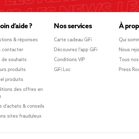
oin d’aide ?
Nos services
À prop
tions & réponses
Carte cadeau GiFi
Qui som
 contacter
Découvrez l’app GiFi
Nous rejo
e de souhaits
Conditions VIP
Tous nos
urs produits
GiFi Loc
Press R
el produits
itions des offres en
s
e d’achats & conseils
ons sites frauduleux