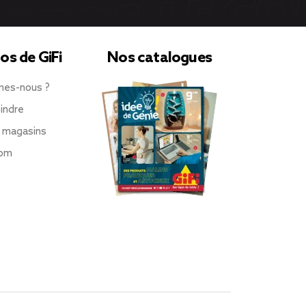
os de GiFi
Nos catalogues
mes-nous ?
indre
 magasins
oom