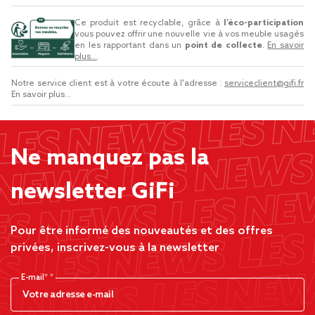
Ce produit est recyclable, grâce à
l’éco-participation
vous pouvez offrir une nouvelle vie à vos meuble usagés
en les rapportant dans un
point de collecte
.
En savoir
plus...
.
Notre service client est à votre écoute à l'adresse :
serviceclient@gifi.fr
En savoir plus...
Ne manquez pas la
newsletter GiFi
Pour être informé des nouveautés et des offres
privées, inscrivez-vous à la newsletter
E-mail*