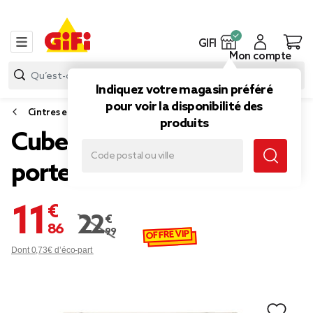
GIFI
Mon compte
Indiquez votre magasin préféré
pour voir la disponibilité des
Cintres et accessoires dressing
produits
Cube de rangement 1
porte pin naturel
11,86 €
22,99 €
Prix remisé de 22,99 € à 11,86 
OFFRE VIP
Dont 0,73€ d’éco-part