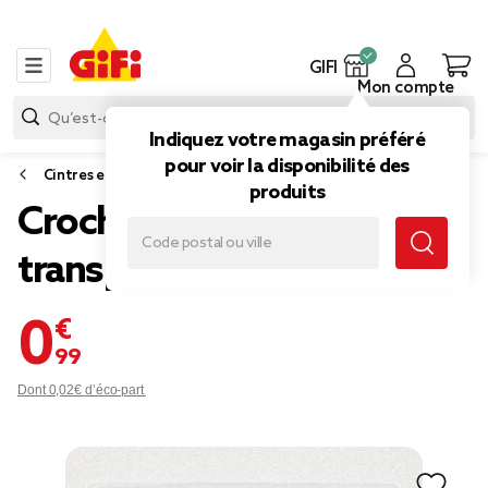
GIFI
Mon compte
Indiquez votre magasin préféré
pour voir la disponibilité des
Cintres et accessoires dressing
produits
Crochet en plastique
transparent
0,99 €
Dont 0,02€ d’éco-part