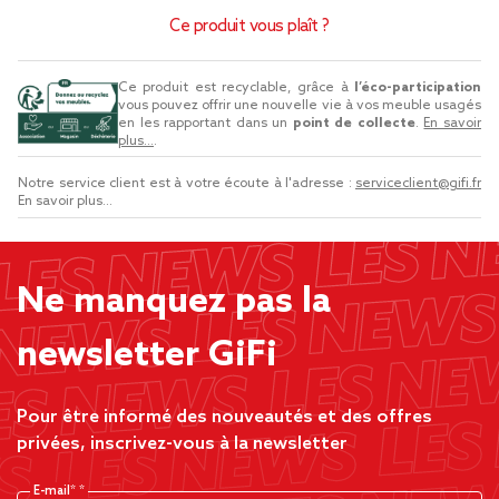
Ce produit vous plaît ?
Ce produit est recyclable, grâce à
l’éco-participation
vous pouvez offrir une nouvelle vie à vos meuble usagés
en les rapportant dans un
point de collecte
.
En savoir
plus...
.
Notre service client est à votre écoute à l'adresse :
serviceclient@gifi.fr
En savoir plus...
Ne manquez pas la
newsletter GiFi
Pour être informé des nouveautés et des offres
privées, inscrivez-vous à la newsletter
E-mail*