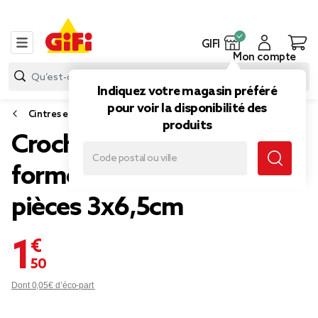
GIFI
Mon compte
Indiquez votre magasin préféré
pour voir la disponibilité des
Cintres et accessoires dressing
produits
Crochet de suspension
forme 8 plastique blanc 4
pièces 3x6,5cm
1,50 €
Dont 0,05€ d’éco-part