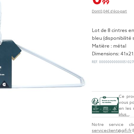
Dont 0,04€ d’éco-part
Lot de 8 cintres e
bleu (disponibilité
Matière : métal
Dimensions: 41x21
REF.
00000000000051027
Ce prod
vous po
en les
plus...
.
Notre service c
serviceclient@gifi.fr