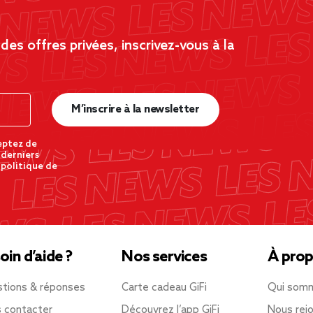
es offres privées, inscrivez-vous à la
M’inscrire à la newsletter
eptez de
 derniers
 politique de
oin d’aide ?
Nos services
À prop
tions & réponses
Carte cadeau GiFi
Qui som
 contacter
Découvrez l’app GiFi
Nous rejo