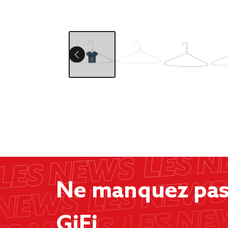
Ne manquez pas 
GiFi