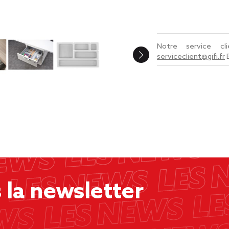
Notre service c
serviceclient@gifi.fr
la newsletter