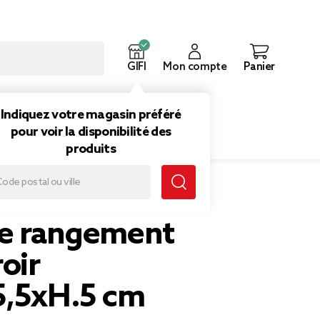
GIFI
Mon compte
Panier
ouveautés
Inspirations
Indiquez votre magasin préféré
pour voir la disponibilité des
produits
15,5xH.5 cm
de rangement
roir
5,5xH.5 cm