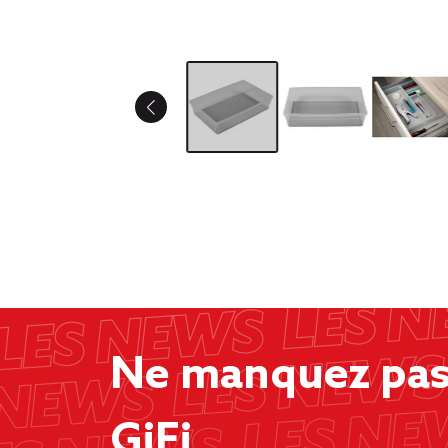
Ne manquez pas 
GiFi