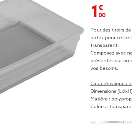
1,00 €
Pour des tiroirs d
optez pour cette 
transparent.
Composez avec nos
présentes sur notr
vos besoins.
Caractéristiques 
Dimensions (LxlxH) 
Matière : polypro
Coloris : transpar
REF.
00000000000048931