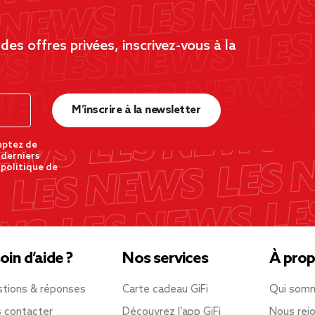
es offres privées, inscrivez-vous à la
M’inscrire à la newsletter
eptez de
 derniers
 politique de
oin d’aide ?
Nos services
À prop
tions & réponses
Carte cadeau GiFi
Qui som
 contacter
Découvrez l’app GiFi
Nous rejo