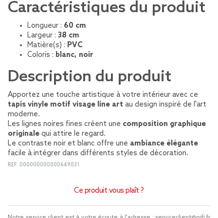
Caractéristiques du produit
Longueur :
60 cm
Largeur :
38 cm
Matière(s) :
PVC
Coloris :
blanc, noir
Description du produit
Apportez une touche artistique à votre intérieur avec ce
tapis vinyle motif visage line art
au design inspiré de l'art
moderne.
Les lignes noires fines créent une
composition graphique
originale
qui attire le regard.
Le contraste noir et blanc offre une
ambiance élégante
facile à intégrer dans différents styles de décoration.
REF.
000000000000649031
Ce produit vous plaît ?
Notre service client est à votre écoute à l'adresse :
serviceclient@gifi.fr