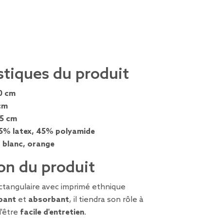
stiques du produit
0 cm
cm
,5 cm
5% latex, 45% polyamide
, blanc, orange
on du produit
ectangulaire avec imprimé ethnique
pant
et
absorbant
, il tiendra son rôle à
d'être
facile d'entretien
.