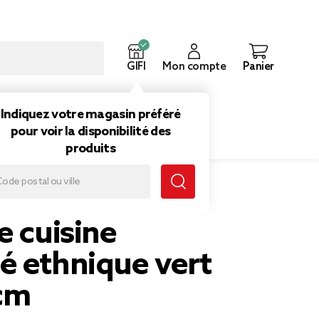
GIFI
Mon compte
Panier
ouveautés
Inspirations
Indiquez votre magasin préféré
pour voir la disponibilité des
produits
 80x50cm
e cuisine
é ethnique vert
cm