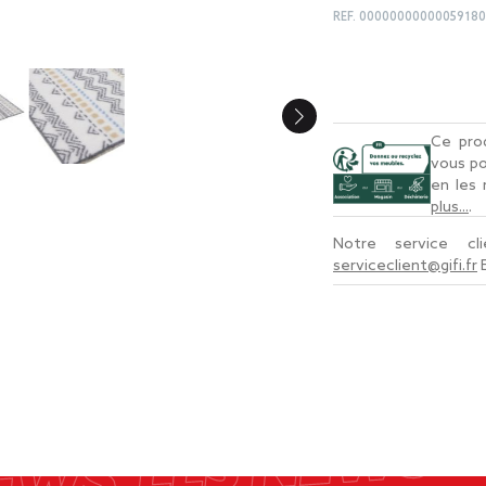
REF.
00000000000059180
Ce prod
vous po
en les
plus...
.
Notre service c
serviceclient@gifi.fr