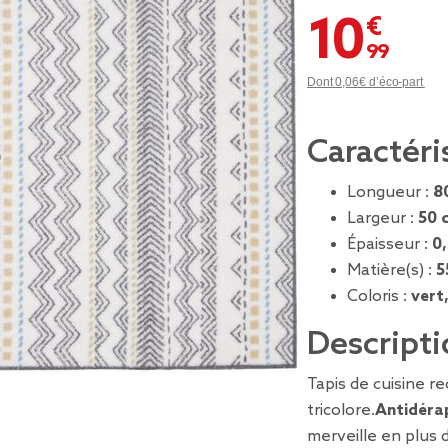
10,99 €
Dont 0,06€ d’éco-part
Caractéri
Longueur :
8
Largeur :
50 
Épaisseur :
0
Matière(s) :
5
Coloris :
vert
Descripti
Tapis de cuisine r
tricolore.
Antidéra
merveille en plus 