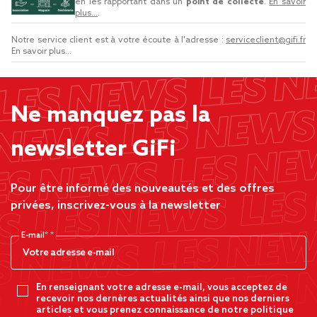
en les rapportant dans un
point de collecte
.
En savoir
plus...
.
Notre service client est à votre écoute à l'adresse :
serviceclient@gifi.fr
En savoir plus...
Ne manquez pas la
newsletter GiFi
Pour être informé des nouveautés et des offres
privées, inscrivez-vous à la newsletter
E-mail*
En renseignant votre adresse e-mail, vous acceptez de
recevoir nos dernères actualités ainsi que nos derniers
articles et vous prenez connaissance de notre politique