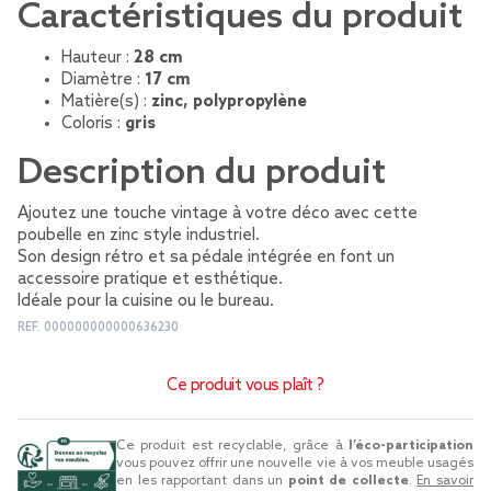
Caractéristiques du produit
Hauteur :
28 cm
Diamètre :
17 cm
Matière(s) :
zinc, polypropylène
Coloris :
gris
Description du produit
Ajoutez une touche vintage à votre déco avec cette
poubelle en zinc style industriel.
Son design rétro et sa pédale intégrée en font un
accessoire pratique et esthétique.
Idéale pour la cuisine ou le bureau.
REF.
000000000000636230
Ce produit vous plaît ?
Ce produit est recyclable, grâce à
l’éco-participation
vous pouvez offrir une nouvelle vie à vos meuble usagés
en les rapportant dans un
point de collecte
.
En savoir