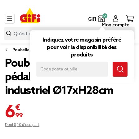
GIFI
Mon compte
Indiquez votre magasin préféré
pour voir la disponibilité des
Poubelle, sac poubelle
produits
Poubelle en zinc gris avec
pédale style rétro
industriel Ø17xH28cm
6,99 €
Dont 0,1€ d’éco-part