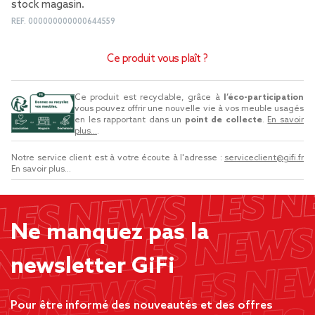
stock magasin.
REF.
000000000000644559
Ce produit vous plaît ?
Ce produit est recyclable, grâce à
l’éco-participation
vous pouvez offrir une nouvelle vie à vos meuble usagés
en les rapportant dans un
point de collecte
.
En savoir
plus...
.
Notre service client est à votre écoute à l'adresse :
serviceclient@gifi.fr
En savoir plus...
Ne manquez pas la
newsletter GiFi
Pour être informé des nouveautés et des offres