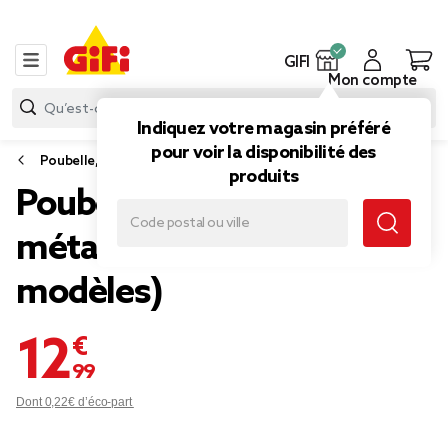
GIFI
Mon compte
Indiquez votre magasin préféré
pour voir la disponibilité des
Poubelle, sac poubelle
produits
Poubelle de cuisine 26L
métal 31x25xH43cm (2
modèles)
12,99 €
Dont 0,22€ d’éco-part