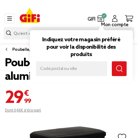
GIFI
Mon compte
Indiquez votre magasin préféré
pour voir la disponibilité des
Poubelle, sac poubelle
produits
Poubelle à pédale aspect
aluminium 30L
29,99 €
Dont 0,66€ d’éco-part