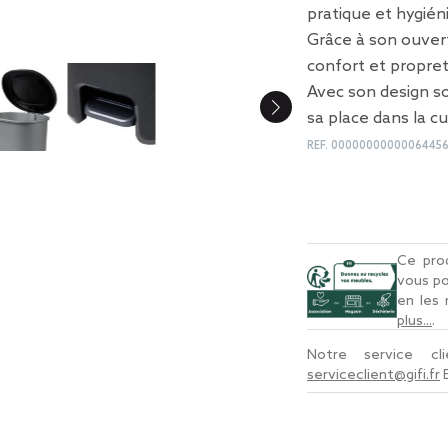
pratique et hygién
Grâce à son ouvertu
confort et propret
Avec son design so
sa place dans la cu
REF.
0000000000006445
Ce prod
vous po
en les
plus...
.
Notre service c
serviceclient@gifi.fr