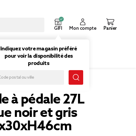
GIFI
Mon compte
Panier
ouveautés
Inspirations
Indiquez votre magasin préféré
pour voir la disponibilité des
produits
oir et gris clair 37x30xH46cm
e à pédale 27L
ue noir et gris
37x30xH46cm