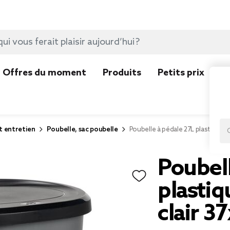
Offres du moment
Produits
Petits prix
N
t entretien
Poubelle, sac poubelle
Poubelle à pédale 27L plastique n
Poubell
plastiq
clair 