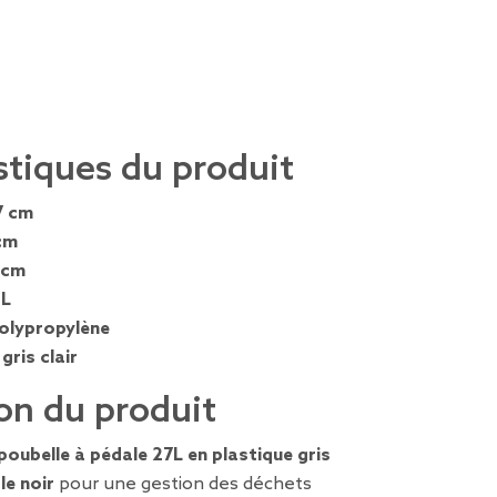
stiques du produit
7 cm
cm
 cm
 L
olypropylène
 gris clair
on du produit
poubelle à pédale 27L en plastique gris
le noir
pour une gestion des déchets