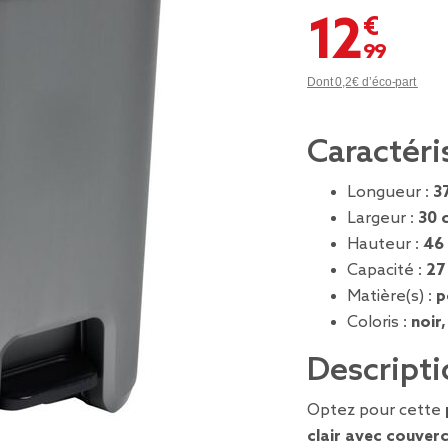
12,99 €
Dont 0,2€ d’éco-part
Caractéri
Longueur :
3
Largeur :
30 
Hauteur :
46
Capacité :
27
Matière(s) :
p
Coloris :
noir,
Descripti
Optez pour cette
clair avec couverc