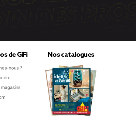
os de GiFi
Nos catalogues
mes-nous ?
indre
 magasins
oom