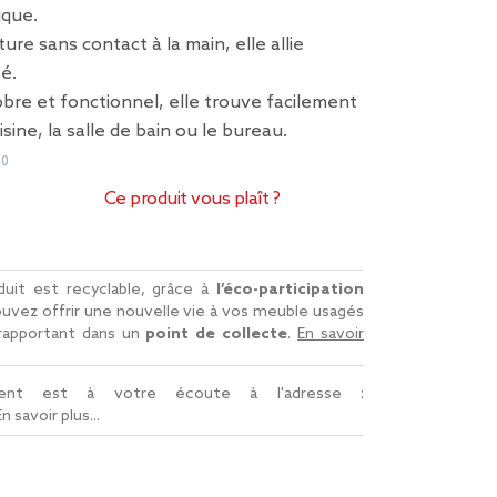
ique.
re sans contact à la main, elle allie
é.
bre et fonctionnel, elle trouve facilement
isine, la salle de bain ou le bureau.
60
Ce produit vous plaît ?
uit est recyclable, grâce à
l’éco-participation
uvez offrir une nouvelle vie à vos meuble usagés
 rapportant dans un
point de collecte
.
En savoir
lient est à votre écoute à l'adresse :
En savoir plus...