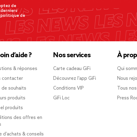
eptez de
 derniers
 politique de
oin d’aide ?
Nos services
À prop
tions & réponses
Carte cadeau GiFi
Qui som
 contacter
Découvrez l’app GiFi
Nous rejo
e de souhaits
Conditions VIP
Tous nos
urs produits
GiFi Loc
Press R
el produits
itions des offres en
s
e d’achats & conseils