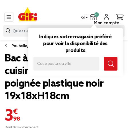
GIFI
Mon compte
Indiquez votre magasin préféré
pour voir la disponibilité des
Poubelle, sac poubelle
produits
Bac à compost format
cuisine 3L avec panier et
poignée plastique noir
19x18xH18cm
3,98 €
Dont 0,08€ d’éco-part