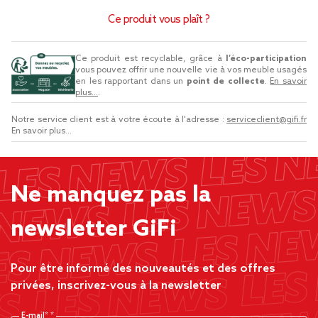
Ce produit vous plaît ?
Ce produit est recyclable, grâce à
l’éco-participation
vous pouvez offrir une nouvelle vie à vos meuble usagés
en les rapportant dans un
point de collecte
.
En savoir
plus...
.
Notre service client est à votre écoute à l'adresse :
serviceclient@gifi.fr
En savoir plus...
Ne manquez pas la
newsletter GiFi
Pour être informé des nouveautés et des offres
privées, inscrivez-vous à la newsletter
E-mail*