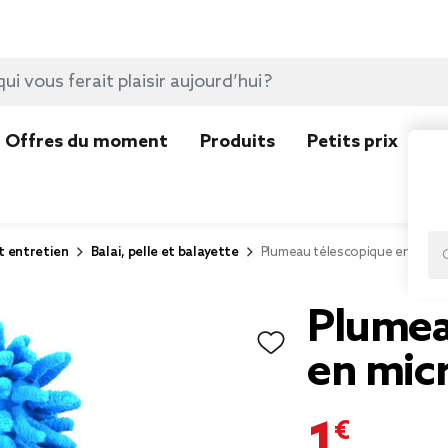
Offres du moment
Produits
Petits prix
N
t entretien
Balai, pelle et balayette
Plumeau télescopique en micro
Plumea
en micr
1,79 €