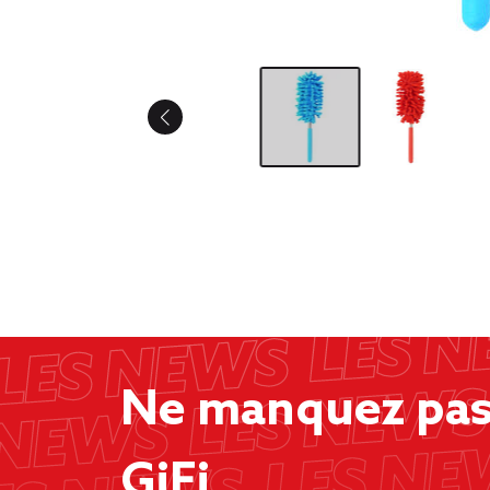
Ne manquez pas 
GiFi