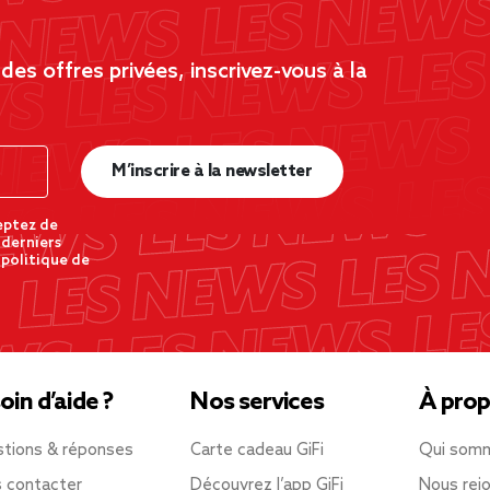
es offres privées, inscrivez-vous à la
M’inscrire à la newsletter
eptez de
 derniers
 politique de
oin d’aide ?
Nos services
À prop
tions & réponses
Carte cadeau GiFi
Qui som
 contacter
Découvrez l’app GiFi
Nous rejo