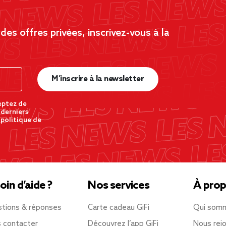
es offres privées, inscrivez-vous à la
M’inscrire à la newsletter
eptez de
 derniers
 politique de
oin d’aide ?
Nos services
À prop
tions & réponses
Carte cadeau GiFi
Qui som
 contacter
Découvrez l’app GiFi
Nous rejo