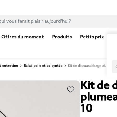
Offres du moment
Produits
Petits prix
N
t entretien
Balai, pelle et balayette
Kit de dépoussiérage plumeau e
Kit de
plumea
10