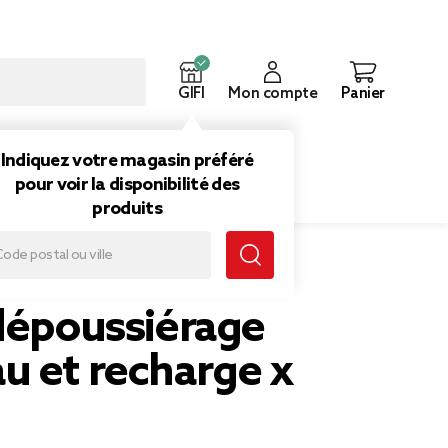
GIFI
Mon compte
Panier
ouveautés
Inspirations
Indiquez votre magasin préféré
pour voir la disponibilité des
produits
t recharge x 10
 dépoussiérage
u et recharge x