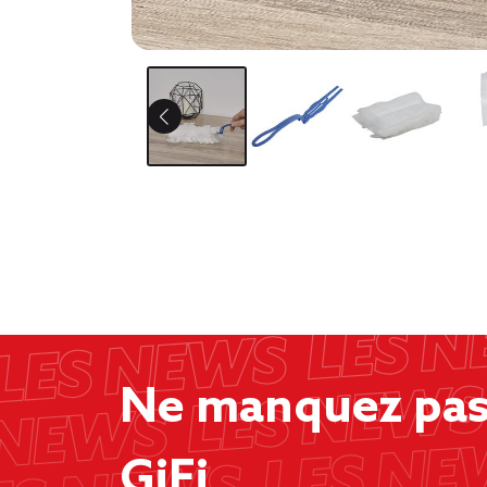
Ne manquez pas 
GiFi