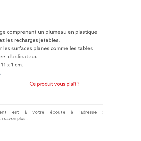
age comprenant un plumeau en plastique
ez les recharges jetables.
r les surfaces planes comme les tables
ers d'ordinateur.
11 x 1 cm.
5
Ce produit vous plaît ?
lient est à votre écoute à l'adresse :
En savoir plus...