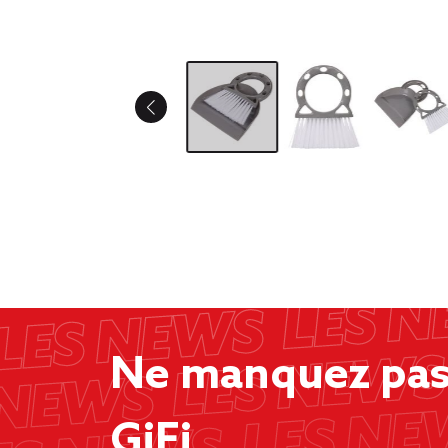
Ne manquez pas 
GiFi