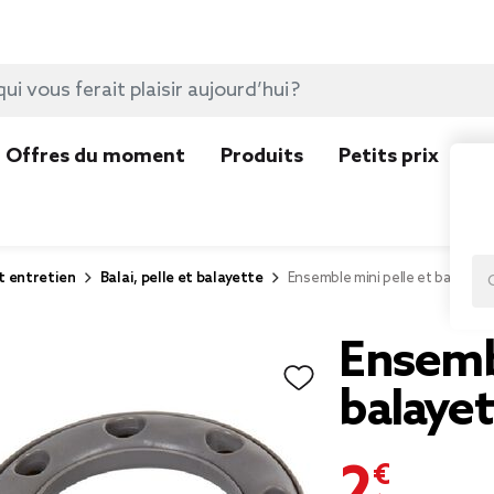
Offres du moment
Produits
Petits prix
N
t entretien
Balai, pelle et balayette
Ensemble mini pelle et balayette
Ensembl
balayet
2,19 €