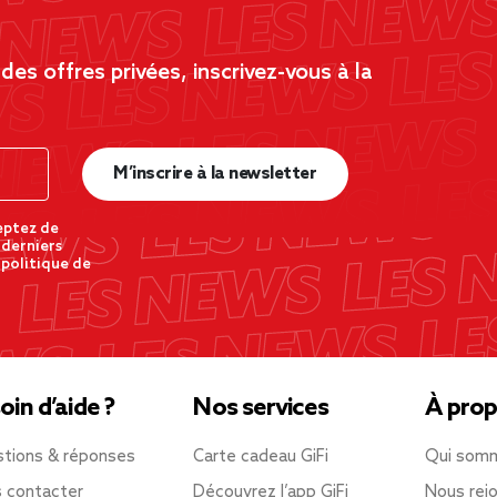
es offres privées, inscrivez-vous à la
M’inscrire à la newsletter
eptez de
 derniers
 politique de
oin d’aide ?
Nos services
À prop
tions & réponses
Carte cadeau GiFi
Qui som
 contacter
Découvrez l’app GiFi
Nous rejo