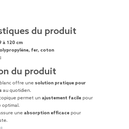
stiques du produit
9 à 120 cm
olypropylène, fer, coton
c
on du produit
e blanc offre une
solution pratique pour
s
au quotidien.
copique permet un
ajustement facile
pour
 optimal.
 assure une
absorption efficace
pour
ste.
88