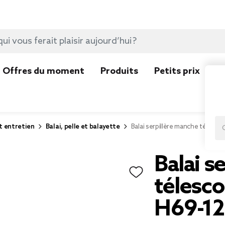
Offres du moment
Produits
Petits prix
N
t entretien
Balai, pelle et balayette
Balai serpillère manche télesc
Balai s
télesc
H69-1