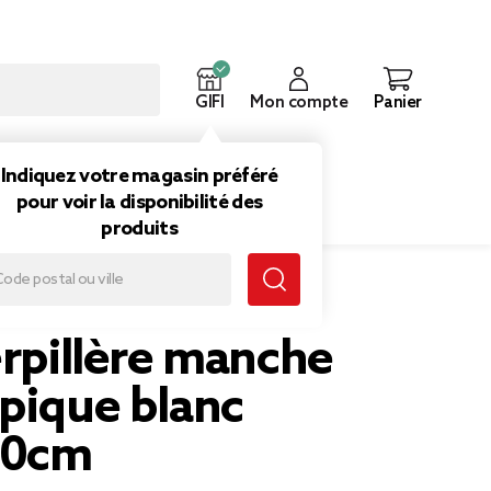
GIFI
Mon compte
Panier
ouveautés
Inspirations
Indiquez votre magasin préféré
pour voir la disponibilité des
produits
opique blanc H69-120cm
erpillère manche
opique blanc
20cm