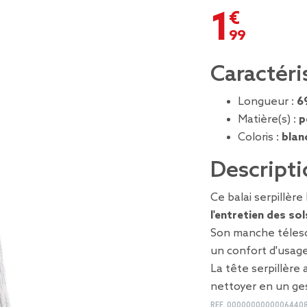
1,99 €
Caractéri
Longueur :
6
Matière(s) :
p
Coloris :
blan
Descripti
Ce balai serpillèr
l'entretien des sol
Son manche téles
un confort d'usage
La tête serpillère
nettoyer en un ge
REF.
0000000000006440