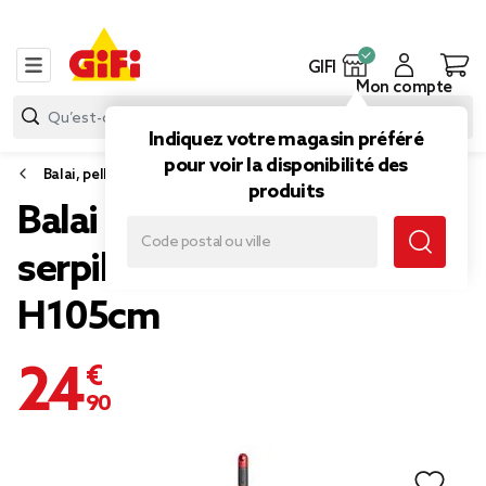
GIFI
Mon compte
Indiquez votre magasin préféré
pour voir la disponibilité des
Balai, pelle et balayette
produits
Balai plat Vileda 2en1
serpillère multisurface
H105cm
24,90 €