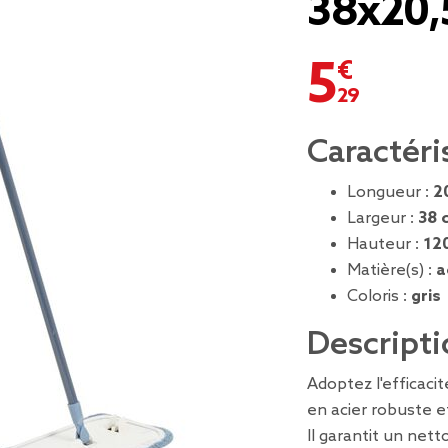
38x20
5,29 €
Caractéri
Longueur :
2
Largeur :
38 
Hauteur :
12
Matière(s) :
a
Coloris :
gris
Descripti
Adoptez l'efficacit
en acier robuste e
Il garantit un net