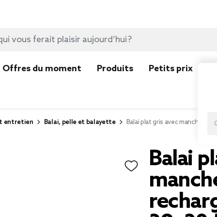
Offres du moment
Produits
Petits prix
N
t entretien
Balai, pelle et balayette
Balai plat gris avec manche en 
Balai pl
manche
rechar