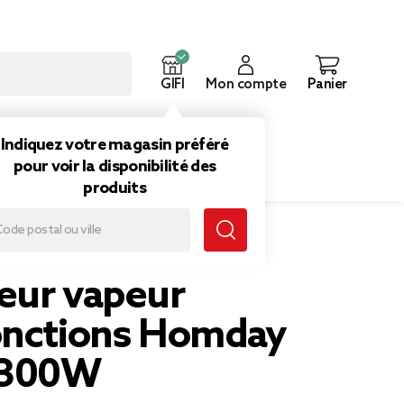
GIFI
Mon compte
Panier
ouveautés
Inspirations
Indiquez votre magasin préféré
pour voir la disponibilité des
produits
ifonctions Homday blanc 1300W
eur vapeur
onctions Homday
1300W