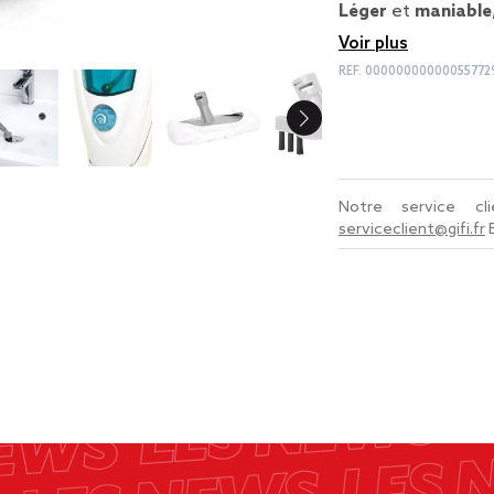
Léger
et
maniable
Voir plus
REF.
00000000000055772
Notre service c
serviceclient@gifi.fr