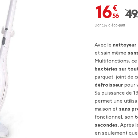
16,56 €
49,
Prix
Dont 1€ d’éco-part
Avec le
nettoyeur
et sain même
san
Multifonctions, ce
bactéries sur tou
parquet, joint de c
défroisseur
pour 
Sa puissance de 1
permet une utilisa
maison et
sans pr
fonctionnel, son
t
secondes
. Après 
en seulement que