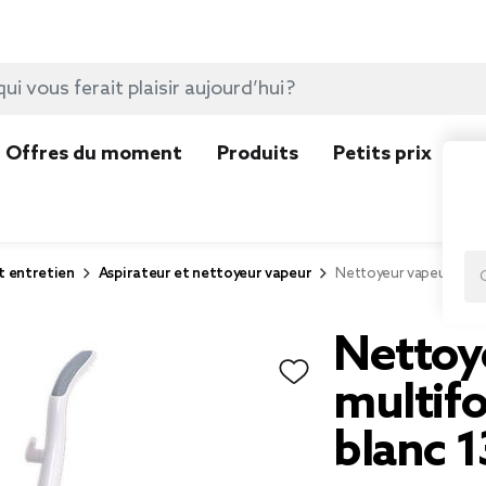
Offres du moment
Produits
Petits prix
N
t entretien
Aspirateur et nettoyeur vapeur
Nettoyeur vapeur mult
Nettoy
multif
blanc 