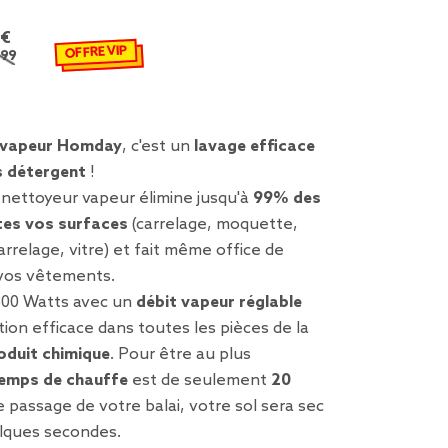
99 €
 remisé de 49,99 € à 16,56 €
OFFRE VIP
 vapeur Homday
, c'est un
lavage efficace
s détergent
!
 nettoyeur vapeur élimine jusqu'à
99% des
tes vos surfaces
(carrelage, moquette,
arrelage, vitre) et fait même office de
vos vêtements.
300 Watts avec un
débit vapeur réglable
tion efficace dans toutes les pièces de la
oduit chimique
. Pour être au plus
emps de chauffe
est de seulement
20
le passage de votre balai, votre sol sera sec
lques secondes.