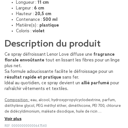
Longueur :
11 cm
Largeur :
6 cm
Hauteur :
20,5 cm
Contenance :
500 ml
Matière(s) :
plastique
Coloris :
violet
Description du produit
Ce spray défroissant Lenor Love diffuse une
fragrance
florale envoûtante
tout en lissant les fibres pour un linge
plus net.
Sa formule adoucissante facilite le défroissage pour un
résultat rapide et pratique
sans fer.
Idéal au quotidien, ce spray devient un
allié parfumé
pour
rafraîchir vêtements et textiles.
Composition :
eau, alcool, hydroxypropylcyclodextrine, parfum,
diéthylène glycol, PEG méthyl éther, diméthicone, PEI 700, chlorure
de didécyldimonium, maléate disodique, huile de ricin …
Voir plus
REF.
000000000000647540