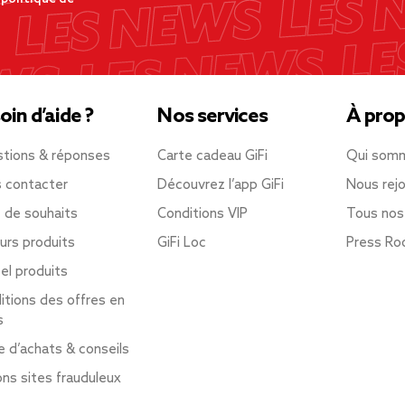
oin d’aide ?
Nos services
À prop
tions & réponses
Carte cadeau GiFi
Qui som
 contacter
Découvrez l’app GiFi
Nous rejo
e de souhaits
Conditions VIP
Tous nos
urs produits
GiFi Loc
Press R
el produits
itions des offres en
s
e d’achats & conseils
ons sites frauduleux