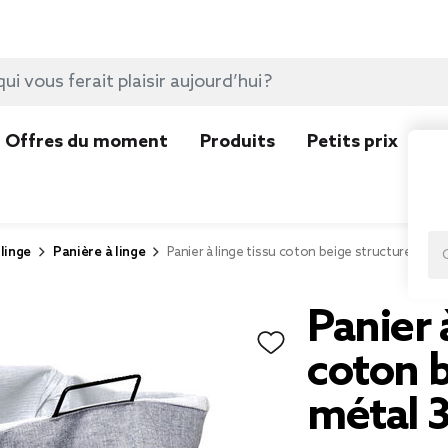
Offres du moment
Produits
Petits prix
N
linge
Panière à linge
Panier à linge tissu coton beige structure mét
Panier 
coton b
métal