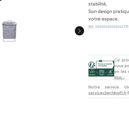
stabilité.
Son design pratiq
votre espace.
REF.
00000000000063775
Ce prod
vous po
en les
plus...
.
Notre service c
serviceclient@gifi.fr