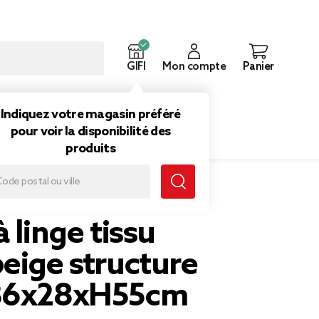
GIFI
Mon compte
Panier
ouveautés
Inspirations
Indiquez votre magasin préféré
pour voir la disponibilité des
produits
al 36x28xH55cm
à linge tissu
eige structure
 36x28xH55cm