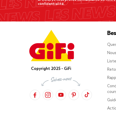
confidentialité.
Bes
Ques
Nous
List
Copyright 2025 - GiFi
Reto
Rapp
Cond
cour
Guid
Acti