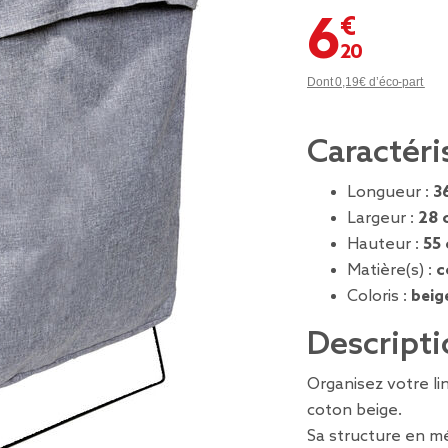
6,20 €
Dont 0,19€ d’éco-part
Caractéri
Longueur :
3
Largeur :
28 
Hauteur :
55
Matière(s) :
c
Coloris :
beig
Descripti
Organisez votre li
coton beige.
Sa structure en m