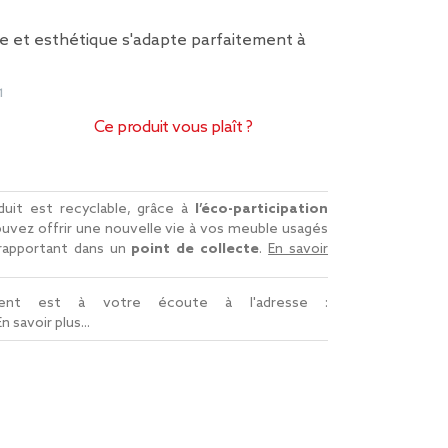
ue et esthétique s'adapte parfaitement à
1
Ce produit vous plaît ?
uit est recyclable, grâce à
l’éco-participation
uvez offrir une nouvelle vie à vos meuble usagés
 rapportant dans un
point de collecte
.
En savoir
lient est à votre écoute à l'adresse :
En savoir plus...