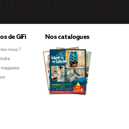
os de GiFi
Nos catalogues
mes-nous ?
indre
 magasins
oom