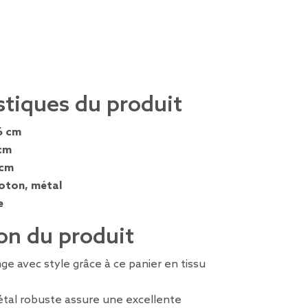
stiques du produit
6 cm
cm
 cm
oton, métal
e
on du produit
nge avec style grâce à ce panier en tissu
étal robuste assure une excellente