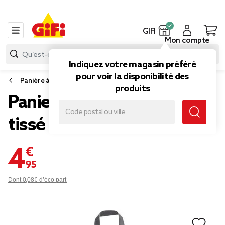
GIFI
Mon compte
Indiquez votre magasin préféré
pour voir la disponibilité des
Panière à linge
produits
Panier à linge mural pliant
tissé gris 40,5x15xH57cm
4,95 €
Dont 0,08€ d’éco-part