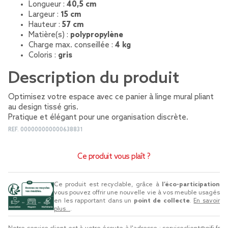
Longueur :
40,5 cm
Largeur :
15 cm
Hauteur :
57 cm
Matière(s) :
polypropylène
Charge max. conseillée :
4 kg
Coloris :
gris
Description du produit
Optimisez votre espace avec ce panier à linge mural pliant
au design tissé gris.
Pratique et élégant pour une organisation discrète.
REF.
000000000000638831
Ce produit vous plaît ?
Ce produit est recyclable, grâce à
l’éco-participation
vous pouvez offrir une nouvelle vie à vos meuble usagés
en les rapportant dans un
point de collecte
.
En savoir
plus...
.