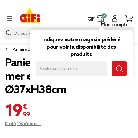
GIFI
Mon compte
Indiquez votre magasin préféré
pour voir la disponibilité des
Panière à linge
produits
Panier à linge 42L jonc de
mer et feutrine noir
Ø37xH38cm
19,99 €
Dont 0,19€ d’éco-part