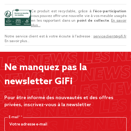
Ce produit est recyclable, grâce à
l’éco-participation
vous pouvez offrir une nouvelle vie à vos meuble usagés
en les rapportant dans un
point de collecte
.
En savoir
plus...
.
Notre service client est à votre écoute à l'adresse :
serviceclient@gifi.fr
En savoir plus...
Ne manquez pas la
newsletter GiFi
Pour être informé des nouveautés et des offres
privées, inscrivez-vous à la newsletter
E-mail*