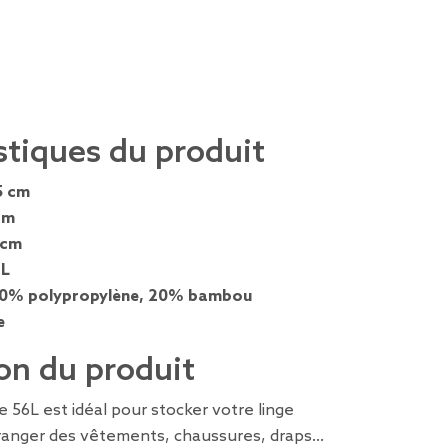
stiques du produit
5 cm
cm
 cm
 L
0% polypropylène, 20% bambou
e
on du produit
e 56L est idéal pour stocker votre linge
ranger des vêtements, chaussures, draps...