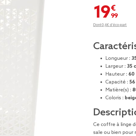
19,99 €
Dont 0,4€ d’éco-part
Caractéri
Longueur :
3
Largeur :
35 
Hauteur :
60
Capacité :
56
Matière(s) :
8
Coloris :
beig
Descripti
Ce coffre à linge d
sale ou bien pour 