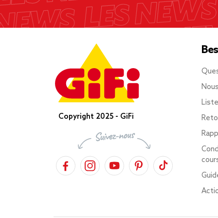
Bes
Ques
Nous
List
Copyright 2025 - GiFi
Reto
Rapp
Cond
cour
Guid
Acti