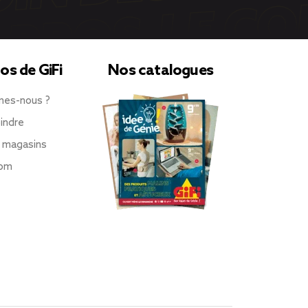
os de GiFi
Nos catalogues
mes-nous ?
indre
 magasins
oom