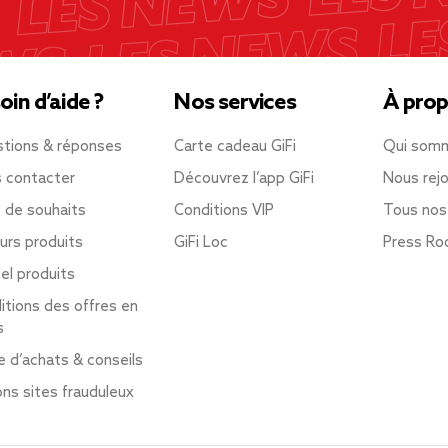
oin d’aide ?
Nos services
À prop
tions & réponses
Carte cadeau GiFi
Qui som
 contacter
Découvrez l’app GiFi
Nous rejo
e de souhaits
Conditions VIP
Tous nos
urs produits
GiFi Loc
Press R
el produits
itions des offres en
s
e d’achats & conseils
ons sites frauduleux