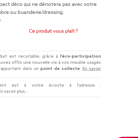
spect déco qui ne dénotera pas avec votre
mbre ou buanderie/dressing.
1
Ce produit vous plaît ?
uit est recyclable, grâce à
l’éco-participation
uvez offrir une nouvelle vie à vos meuble usagés
 rapportant dans un
point de collecte
.
En savoir
lient est à votre écoute à l'adresse :
En savoir plus...