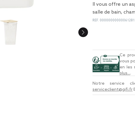
Il vous offre un a
salle de bain, cha
REF.
00000000000061281
Ce prod
vous po
en les
plus...
.
Notre service c
serviceclient@gifi.fr