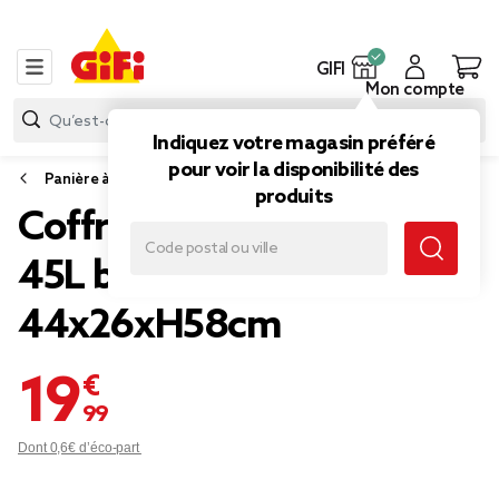
GIFI
Mon compte
Indiquez votre magasin préféré
pour voir la disponibilité des
Panière à linge
produits
Coffre à linge x2 plastique
45L blanc et marron
44x26xH58cm
19,99 €
Dont 0,6€ d’éco-part