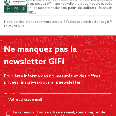
vous pouvez offrir une nouvelle vie à vos meuble usagés
en les rapportant dans un
point de collecte
.
En savoir
plus...
.
Notre service client est à votre écoute à l'adresse :
serviceclient@gifi.fr
En savoir plus...
Ne manquez pas la
newsletter GiFi
Pour être informé des nouveautés et des offres
privées, inscrivez-vous à la newsletter
E-mail*
En renseignant votre adresse e-mail, vous acceptez de