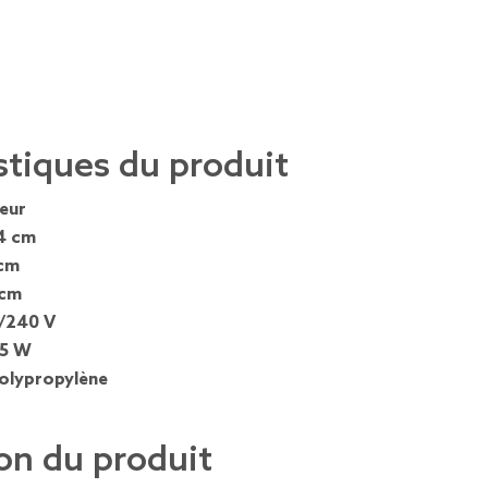
stiques du produit
ieur
4 cm
cm
 cm
/240 V
5 W
olypropylène
on du produit