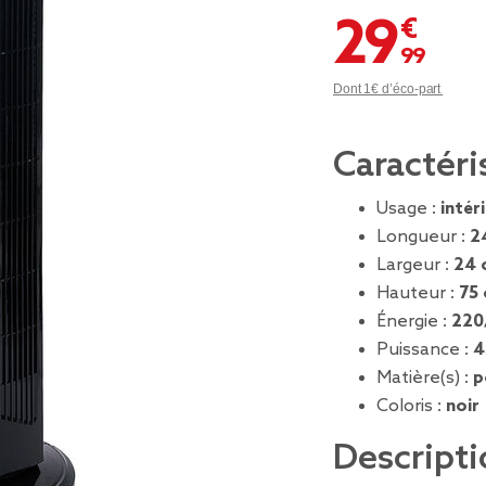
29,99 €
Dont 1€ d’éco-part
Caractéri
Usage :
intér
Longueur :
2
Largeur :
24 
Hauteur :
75
Énergie :
220
Puissance :
4
Matière(s) :
p
Coloris :
noir
Descripti