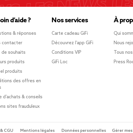
oin d’aide ?
Nos services
À prop
tions & réponses
Carte cadeau GiFi
Qui som
 contacter
Découvrez l’app GiFi
Nous rejo
e de souhaits
Conditions VIP
Tous nos
urs produits
GiFi Loc
Press R
el produits
itions des offres en
s
e d’achats & conseils
ons sites frauduleux
 & CGU
Mentions légales
Données personnelles
Gérer mes