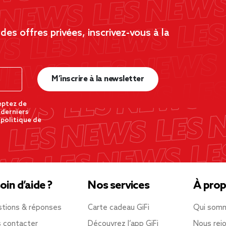
es offres privées, inscrivez-vous à la
M’inscrire à la newsletter
eptez de
 derniers
 politique de
oin d’aide ?
Nos services
À prop
tions & réponses
Carte cadeau GiFi
Qui som
 contacter
Découvrez l’app GiFi
Nous rejo