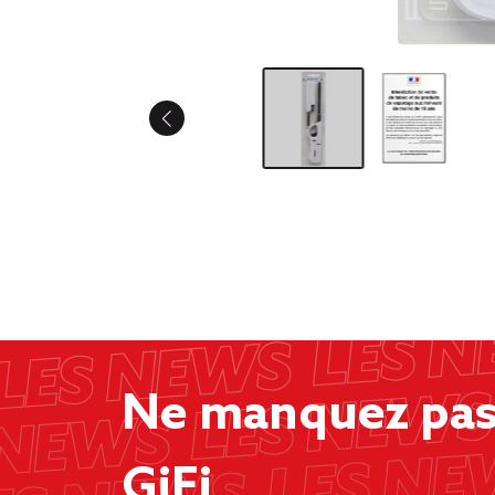
Ne manquez pas 
GiFi