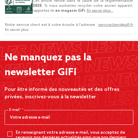
Cet article rentre dans le cadre de la réglementation
DEEE
. Si vous souhaitez recycler votre ancien appareil,
rapportez-le
en magasin GiFi
.
En savoir plus...
.
Notre service client est à votre écoute à l'adresse :
serviceclient@gifi.fr
En savoir plus...
Ne manquez pas la
newsletter GiFi
Pour être informé des nouveautés et des offres
privées, inscrivez-vous à la newsletter
E-mail*
En renseignant votre adresse e-mail, vous acceptez de
recevoir nos dernères actualités ainsi que nos derniers