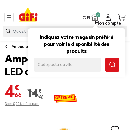
GIFI
Mon compte
Indiquez votre magasin préféré
pour voir la disponibilité des
Ampoule
produits
Ampoule longue ambrée
LED connectée E27 40 W
4,66 €
14,99 €
Prix remisé de 14,99 € à 4,66 €
OFFRE VIP
Dont 0,23€ d’éco-part