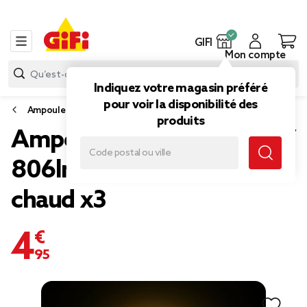
GIFI
Mon compte
Indiquez votre magasin préféré
pour voir la disponibilité des
Ampoule
produits
Ampoule LED filament E27
806lm 3,8W=60W blanc
chaud x3
4,95 €