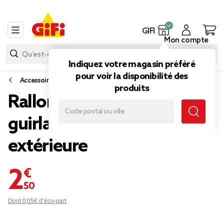
GIFI
Mon compte
Indiquez votre magasin préféré
pour voir la disponibilité des
Accessoires électriques
produits
Rallonge avec duplite pour
guirlande électrique
extérieure
2,50 €
Dont 0,05€ d’éco-part