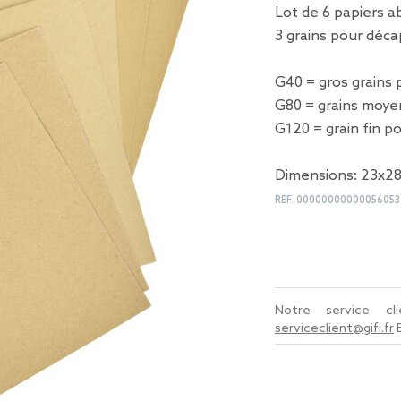
Lot de 6 papiers a
3 grains pour déca
G40 = gros grains 
G80 = grains moyen
G120 = grain fin pou
Dimensions: 23x28
REF.
00000000000056053
Notre service c
serviceclient@gifi.fr