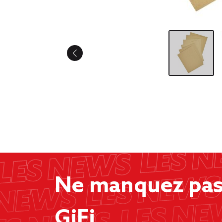
Ne manquez pas 
GiFi