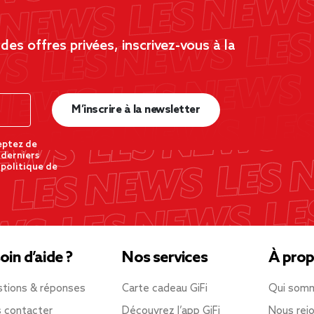
es offres privées, inscrivez-vous à la
M’inscrire à la newsletter
eptez de
 derniers
 politique de
oin d’aide ?
Nos services
À prop
tions & réponses
Carte cadeau GiFi
Qui som
 contacter
Découvrez l’app GiFi
Nous rejo