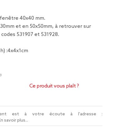
 fenêtre 40x40 mm.
0x30mm et en 50x50mm, à retrouver sur
s codes 531907 et 531928.
x h) :4x4x1cm
9
Ce produit vous plaît ?
lient est à votre écoute à l'adresse :
En savoir plus...