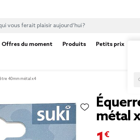
Offres du moment
Produits
Petits prix
N
être 40mm métal x4
Équerr
métal 
1,50 €