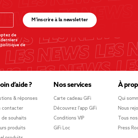
M’inscrire à la newsletter
eptez de
 derniers
 politique de
oin d’aide ?
Nos services
À prop
tions & réponses
Carte cadeau GiFi
Qui som
 contacter
Découvrez l’app GiFi
Nous rejo
e de souhaits
Conditions VIP
Tous nos
urs produits
GiFi Loc
Press R