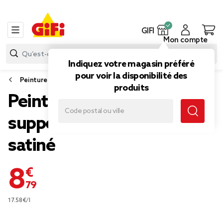
GIFI
Mon compte
Indiquez votre magasin préféré
pour voir la disponibilité des
Peinture
produits
Peinture C'DÉCO tous
supports 500ml blanc
satiné
8,79 €
17.58€/l