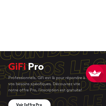
GiFi
Pro
Professionnels, GiFi est là pour répondre à
vos besoins spécifiques. Découvrez vite
notre offre Pro, l’inscription est gratuite!
Voir l’offre Pro