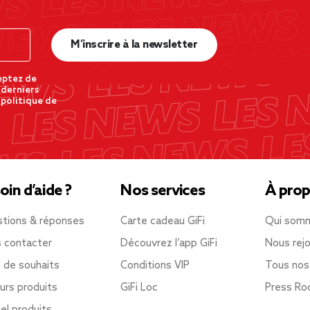
M’inscrire à la newsletter
eptez de
 derniers
 politique de
oin d’aide ?
Nos services
À prop
tions & réponses
Carte cadeau GiFi
Qui som
 contacter
Découvrez l’app GiFi
Nous rejo
e de souhaits
Conditions VIP
Tous nos
urs produits
GiFi Loc
Press R