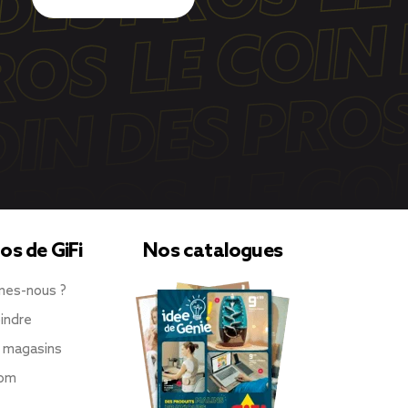
os de GiFi
Nos catalogues
mes-nous ?
indre
 magasins
oom