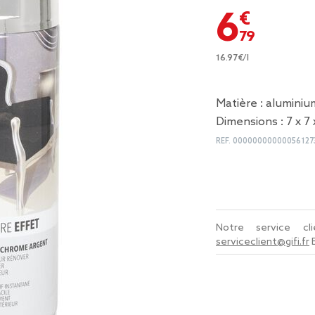
6,79 €
16.97€/l
Matière : aluminiu
Dimensions : 7 x 7 
REF.
00000000000056127
Notre service c
serviceclient@gifi.fr