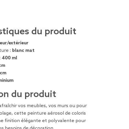
stiques du produit
ieur/extérieur
ture :
blanc mat
:
400 ml
cm
 cm
minium
on du produit
afraîchir vos meubles, vos murs ou pour
colage, cette peinture aérosol de coloris
e finition élégante et polyvalente pour
os besoins de décoration.