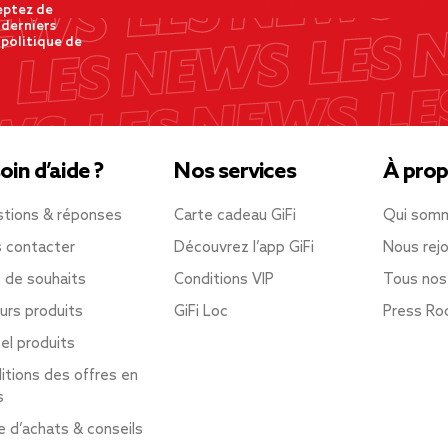
eptez de
 derniers
 politique de
oin d’aide ?
Nos services
À prop
tions & réponses
Carte cadeau GiFi
Qui som
 contacter
Découvrez l’app GiFi
Nous rejo
e de souhaits
Conditions VIP
Tous nos
urs produits
GiFi Loc
Press R
el produits
itions des offres en
s
e d’achats & conseils