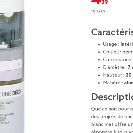
10.72€/l
Caractéri
Usage :
intér
Couleur pein
Contenance 
Diamètre :
7 
Hauteur :
20
Matière :
alu
Descripti
Que ce soit pour r
des projets de bri
blanc mat offre un
répondre à tous v