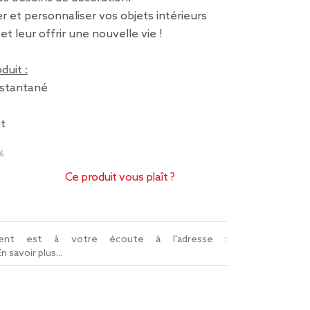
r et personnaliser vos objets intérieurs
t leur offrir une nouvelle vie !
duit :
instantané
t
6
Ce produit vous plaît ?
lient est à votre écoute à l'adresse :
En savoir plus...