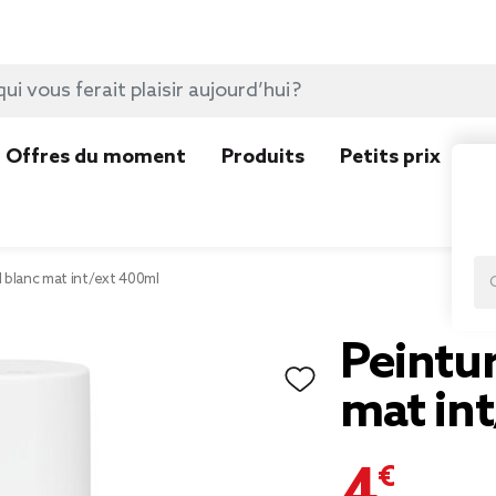
Offres du moment
Produits
Petits prix
N
 blanc mat int/ext 400ml
Peintur
mat in
4,29 €