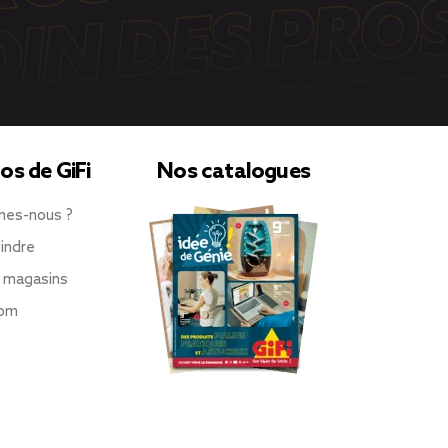
os de GiFi
Nos catalogues
mes-nous ?
indre
 magasins
oom