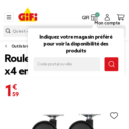
GIFI
Mon compte
Indiquez votre magasin préféré
pour voir la disponibilité des
Outils bricolage
produits
Roulettes rotatives noires
x4 en plastique et métal
1,59 €