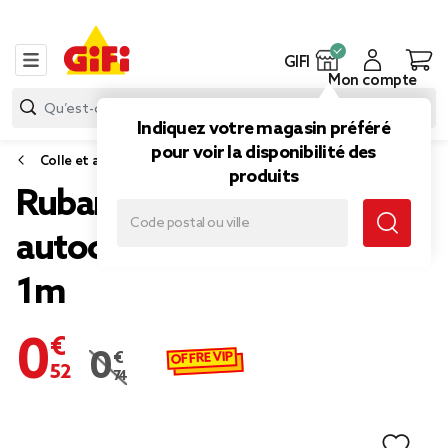
GIFI
Mon compte
Indiquez votre magasin préféré
pour voir la disponibilité des
Colle et adhésif
produits
Ruban à boucle
autocollant nylon blanc
1m
0,52 €
OFFRE VIP
0,74 €
Prix remisé de 0,74 € à 0,52 €