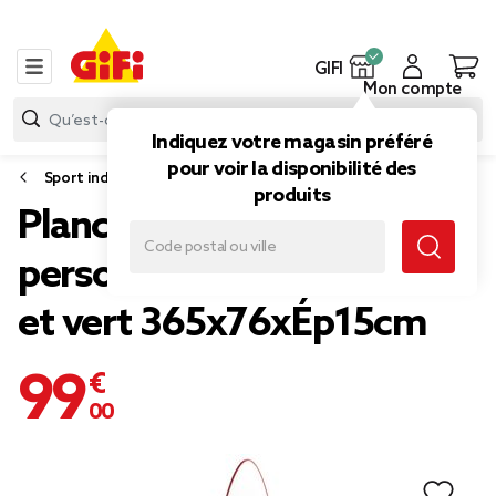
GIFI
Mon compte
Indiquez votre magasin préféré
pour voir la disponibilité des
Sport individuel
produits
Planche paddle gonflable 1
personne plastique jaune
et vert 365x76xÉp15cm
99,00 €