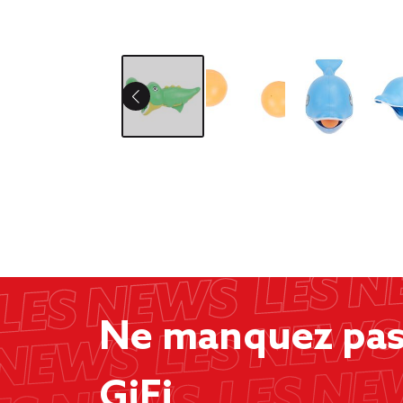
Ne manquez pas 
GiFi