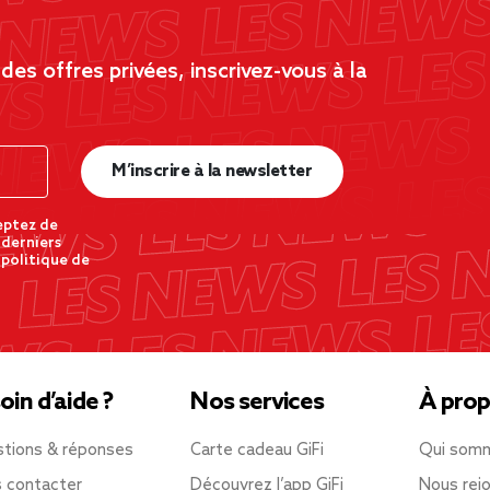
es offres privées, inscrivez-vous à la
M’inscrire à la newsletter
eptez de
 derniers
 politique de
oin d’aide ?
Nos services
À prop
tions & réponses
Carte cadeau GiFi
Qui som
 contacter
Découvrez l’app GiFi
Nous rejo