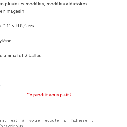
en plusieurs modèles, modèles aléatoires
é en magasin
x P 11 x H 8,5 cm
pylène
le animal et 2 balles
3
Ce produit vous plaît ?
lient est à votre écoute à l'adresse :
En savoir plus...