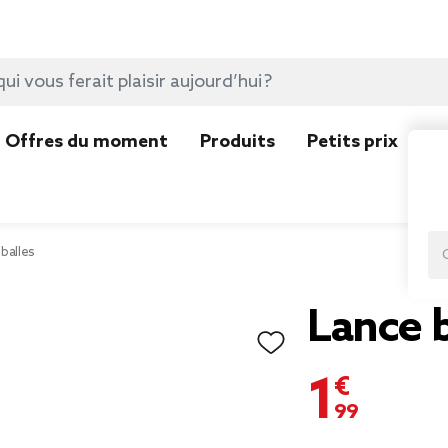
Offres du moment
Produits
Petits prix
N
 balles
Lance b
1,99 €