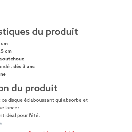
stiques du produit
5 cm
,5 cm
aoutchouc
ndé :
dès 3 ans
gne
on du produit
ce disque éclaboussant qui absorbe et
ue lancer.
nt idéal pour l'été.
86