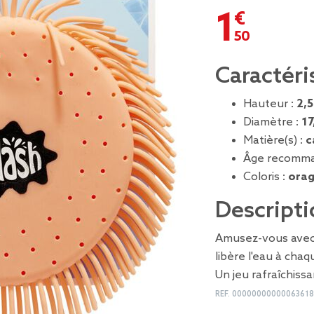
1,50 €
Caractéri
Hauteur :
2,
Diamètre :
17
Matière(s) :
c
Âge recomma
Coloris :
ora
Descripti
Amusez-vous avec 
libère l'eau à chaq
Un jeu rafraîchissa
REF.
0000000000006361