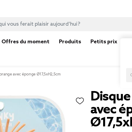
Offres du moment
Produits
Petits prix
N
 orange avec éponge Ø17,5xH2,5cm
Disque
avec é
Ø17,5