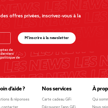
es offres privées, inscrivez-vous à la
M’inscrire à la newsletter
eptez de
 derniers
 politique de
oin d’aide ?
Nos services
À prop
tions & réponses
Carte cadeau GiFi
Qui som
 contacter
Découvrez l’app GiFi
Nous rejo