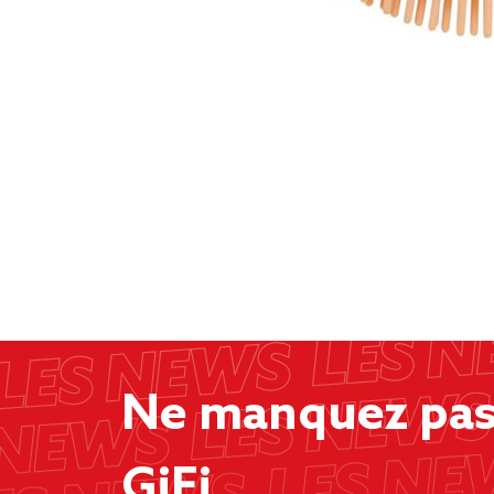
Ne manquez pas 
GiFi