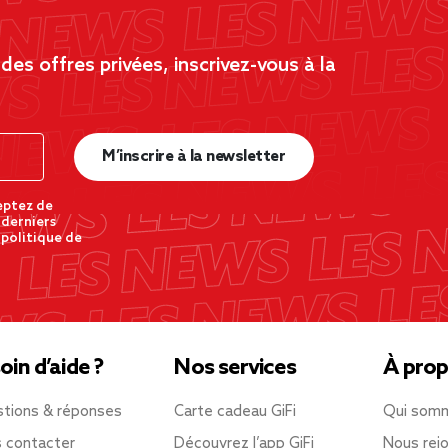
es offres privées, inscrivez-vous à la
M’inscrire à la newsletter
eptez de
 derniers
 politique de
oin d’aide ?
Nos services
À prop
tions & réponses
Carte cadeau GiFi
Qui som
 contacter
Découvrez l’app GiFi
Nous rejo