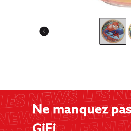
Ne manquez pas 
GiFi