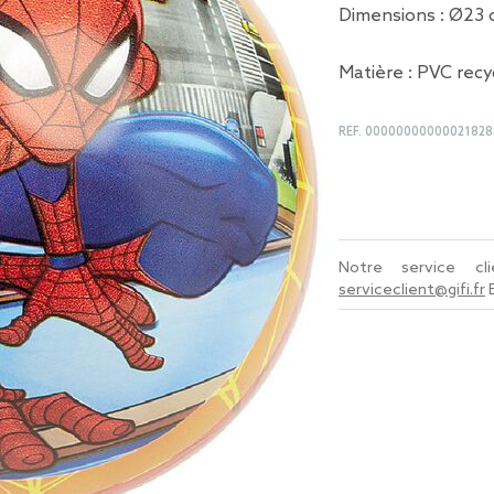
Dimensions : Ø23
Matière : PVC recy
REF.
00000000000021828
Notre service c
serviceclient@gifi.fr