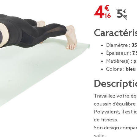
4,16 €
5,95 
Prix r
Caractéri
Diamètre :
35
Épaisseur :
7,
Matière(s) :
p
Coloris :
bleu
Descripti
Travaillez votre é
coussin d'équilibre
Polyvalent, il est 
de fitness.
Son design compact
salle.