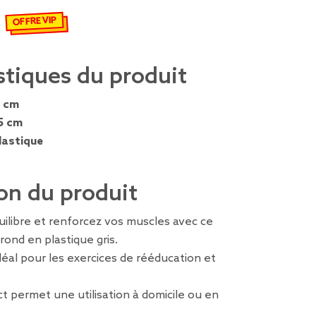
OFFRE VIP
€
emisé de 5,95 € à 4,16 €
stiques du produit
 cm
5 cm
lastique
on du produit
quilibre et renforcez vos muscles avec ce
 rond en plastique gris.
idéal pour les exercices de rééducation et
 permet une utilisation à domicile ou en