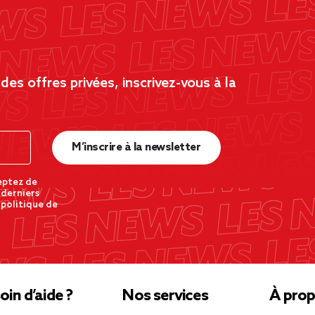
es offres privées, inscrivez-vous à la
M’inscrire à la newsletter
eptez de
 derniers
 politique de
oin d’aide ?
Nos services
À prop