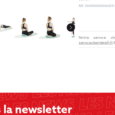
REF.
00000000000063591
Notre service c
serviceclient@gifi.fr
la newsletter