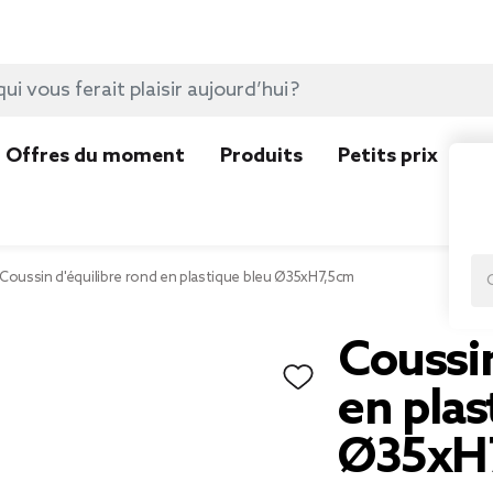
Offres du moment
Produits
Petits prix
N
Coussin d'équilibre rond en plastique bleu Ø35xH7,5cm
Coussin
en plas
Ø35xH