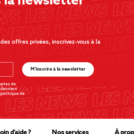
la newsletter
es offres privées, inscrivez-vous à la
M’inscrire à la newsletter
eptez de
 derniers
 politique de
oin d’aide ?
Nos services
À prop