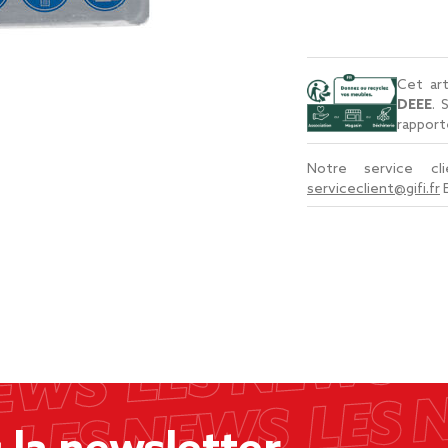
Cet art
DEEE
. 
rapport
Notre service c
serviceclient@gifi.fr