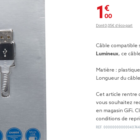
1,00 €
Dont 0,05€ d’éco-part
Câble compatible 
Lumineux
, ce câbl
Matière : plastique
Longueur du câble 
Cet article rentre
vous souhaitez rec
en magasin GiFi. C
conditions de repr
REF.
0000000000004074