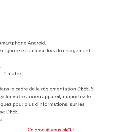
smartphone Android.
e clignote et s'allume lors du chargement.
.
: 1 mètre..
 dans le cadre de la règlementation DEEE. Si
ycler votre ancien appareil, rapportez-le
liquez pour plus d'informations,
sur les
ise DEEE
.
44
Ce produit vous plaît ?